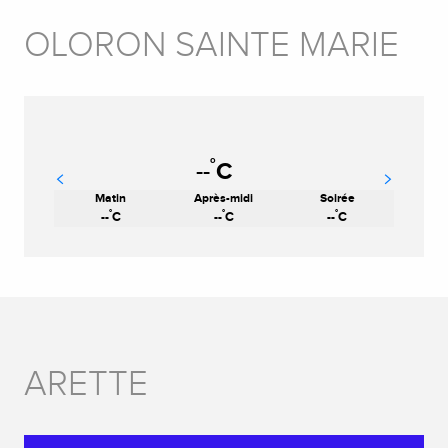
OLORON SAINTE MARIE
°
--
C
Matin
Après-midi
Soirée
°
°
°
--
C
--
C
--
C
ARETTE