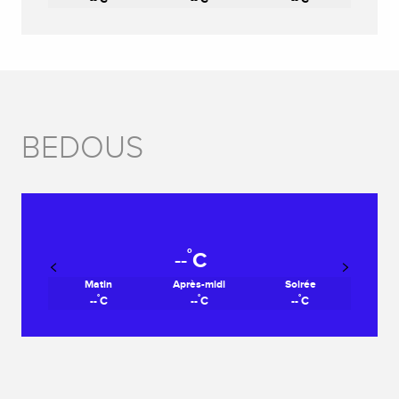
BEDOUS
°
--
C
Matin
Après-midi
Soirée
°
°
°
--
C
--
C
--
C