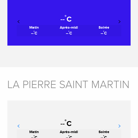
°
--
C
Matin
Après-midi
Soirée
°
°
°
--
C
--
C
--
C
LA PIERRE SAINT MARTIN
°
--
C
Matin
Après-midi
Soirée
°
°
°
--
C
--
C
--
C