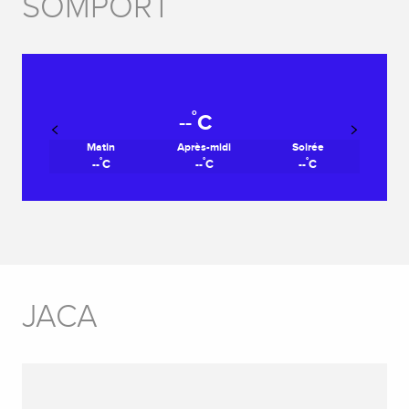
SOMPORT
°
--
C
Matin
Après-midi
Soirée
°
°
°
--
C
--
C
--
C
JACA