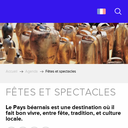
Aller
au
contenu
Recher
principal
Accueil
Agenda
Fêtes et spectacles
FÊTES ET SPECTACLES
Le Pays béarnais est une destination où il
fait bon vivre, entre fête, tradition, et culture
locale.