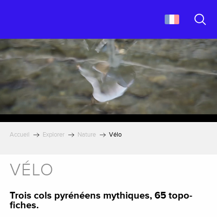
Aller
au
contenu
Recher
principal
Accueil
Explorer
Nature
Vélo
VÉLO
Trois cols pyrénéens mythiques, 65 topo-
fiches.