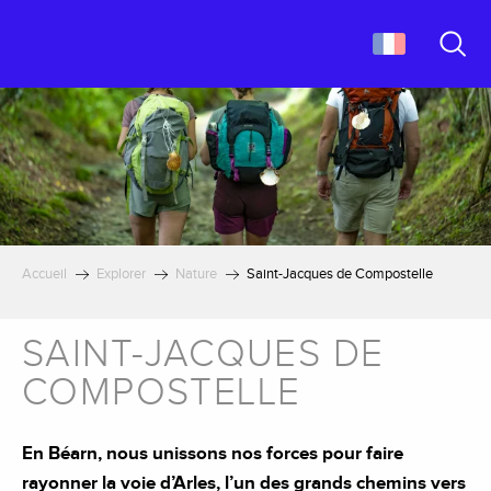
Aller
au
contenu
Recher
principal
Accueil
Explorer
Nature
Saint-Jacques de Compostelle
SAINT-JACQUES DE
COMPOSTELLE
En Béarn, nous unissons nos forces pour faire
rayonner la voie d’Arles, l’un des grands chemins vers