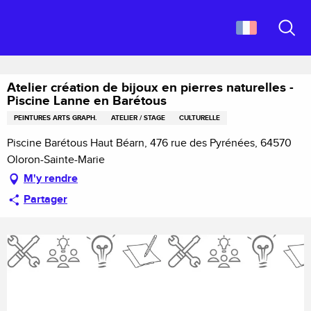
Aller
Accueil
au
Atelier création de bijoux en pierres naturelles - Piscine Lanne en
contenu
Recher
Barétous
principal
Atelier création de bijoux en pierres naturelles -
Piscine Lanne en Barétous
PEINTURES ARTS GRAPH.
ATELIER / STAGE
CULTURELLE
Piscine Barétous Haut Béarn, 476 rue des Pyrénées, 64570
Oloron-Sainte-Marie
M'y rendre
Partager