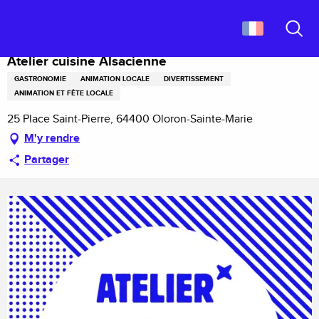
Aller
Accueil
Atelier cuisine Alsacienne
au
contenu
Recher
principal
Atelier cuisine Alsacienne
GASTRONOMIE
ANIMATION LOCALE
DIVERTISSEMENT
ANIMATION ET FÊTE LOCALE
25 Place Saint-Pierre, 64400 Oloron-Sainte-Marie
M'y rendre
Partager