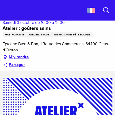
Aller
Accueil
Atelier : goûters sains
au
contenu
Recher
principal
Samedi 3 octobre de 10:00 à 12:00
Atelier : goûters sains
GASTRONOMIE
ATELIER / STAGE
ANIMATION ET FÊTE LOCALE
Epicerie Bien & Bon, 1 Route des Commerces, 64400 Geüs-
d'Oloron
M'y rendre
Partager