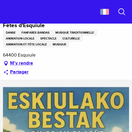
Aller
Accueil
Fêtes d'Esquiule
au
contenu
Recher
principal
Fêtes d'Esquiule
DANSE
FANFARES BANDAS
MUSIQUE TRADITIONNELLE
ANIMATION LOCALE
SPECTACLE
CULTURELLE
ANIMATION ET FÊTE LOCALE
MUSIQUE
64400 Esquiule
M'y rendre
Partager