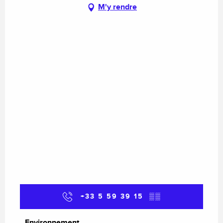
M'y rendre
+33 5 59 39 15
▒▒
Environnement
Environnement