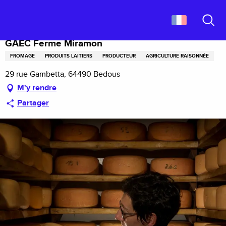
Aller
Accueil
GAEC Ferme Miramon
au
contenu
Recher
principal
GAEC Ferme Miramon
FROMAGE
PRODUITS LAITIERS
PRODUCTEUR
AGRICULTURE RAISONNÉE
29 rue Gambetta, 64490 Bedous
M'y rendre
Partager