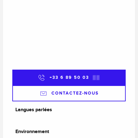
+33 6 89 50 03
▒▒
CONTACTEZ-NOUS
Langues parlées
Langues parlées
Environnement
Environnement