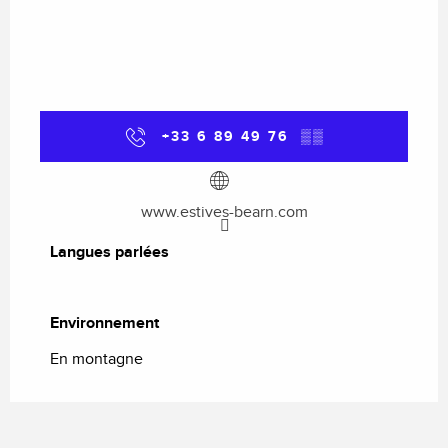
+33 6 89 49 76
▒▒
www.estives-bearn.com
Langues parlées
Langues parlées
Environnement
Environnement
En montagne