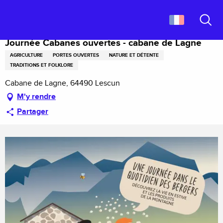
Aller
Accueil
Journée Cabanes ouvertes - cabane de Lagne
au
contenu
Recher
principal
Journée Cabanes ouvertes - cabane de Lagne
AGRICULTURE
PORTES OUVERTES
NATURE ET DÉTENTE
TRADITIONS ET FOLKLORE
Cabane de Lagne, 64490 Lescun
M'y rendre
Partager