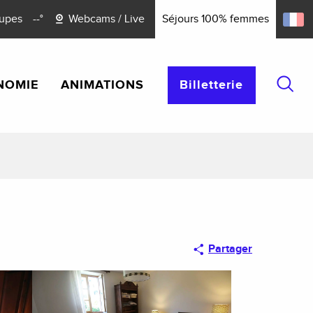
upes
--°
Webcams / Live
Séjours 100% femmes
NOMIE
ANIMATIONS
Billetterie
Reche
Partager