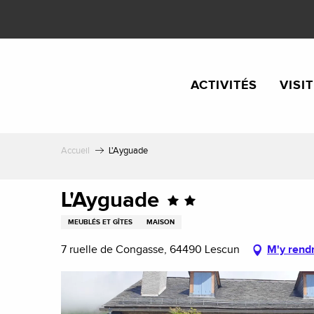
Aller
au
contenu
principal
ACTIVITÉS
VISI
Accueil
L'Ayguade
L'Ayguade
MEUBLÉS ET GÎTES
MAISON
7 ruelle de Congasse, 64490 Lescun
M'y rend