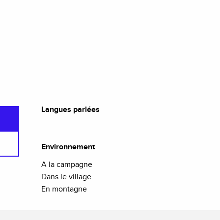
Langues parlées
Langues parlées
Environnement
Environnement
A la campagne
Dans le village
En montagne