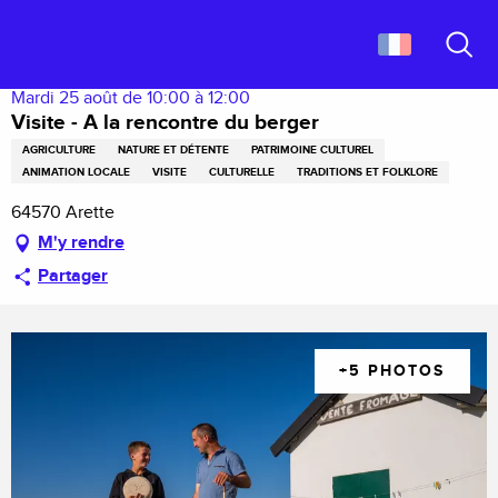
Aller
Accueil
Visite - A la rencontre du berger
au
contenu
Recher
principal
Mardi 25 août de 10:00 à 12:00
Visite - A la rencontre du berger
AGRICULTURE
NATURE ET DÉTENTE
PATRIMOINE CULTUREL
ANIMATION LOCALE
VISITE
CULTURELLE
TRADITIONS ET FOLKLORE
64570 Arette
M'y rendre
Partager
+5 PHOTOS