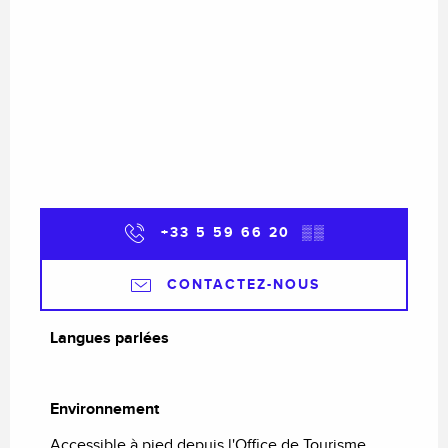
+33 5 59 66 20
▒▒
CONTACTEZ-NOUS
Langues parlées
Langues parlées
Environnement
Environnement
Accessible à pied depuis l'Office de Tourisme