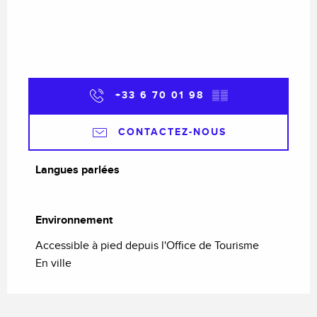
+33 6 70 01 98
▒▒
CONTACTEZ-NOUS
Langues parlées
Langues parlées
Environnement
Environnement
Accessible à pied depuis l'Office de Tourisme
En ville