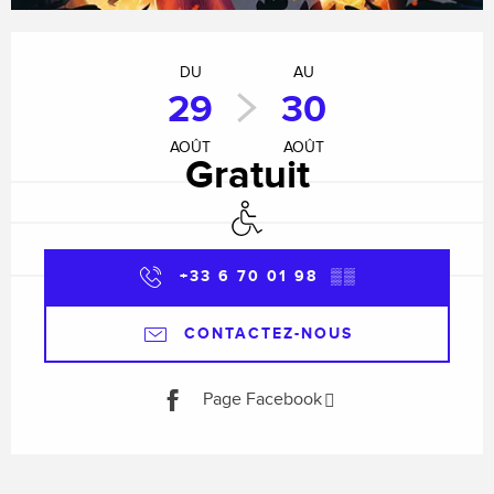
Ouverture et coordonnées
DU
AU
29
30
AOÛT
AOÛT
Gratuit
Accès handicapés
+33 6 70 01 98
▒▒
CONTACTEZ-NOUS
Page Facebook