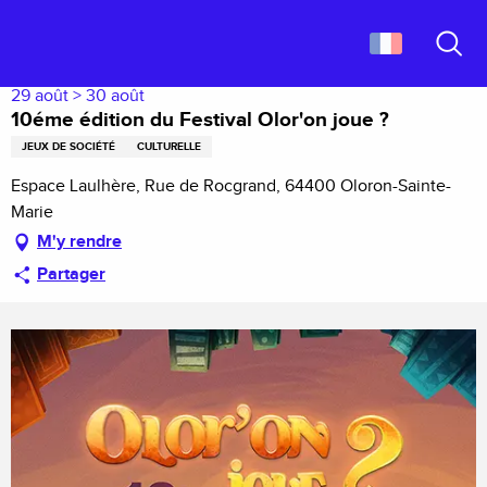
Aller
Accueil
10éme édition du Festival Olor'on joue ?
au
contenu
Recher
principal
29 août > 30 août
10éme édition du Festival Olor'on joue ?
JEUX DE SOCIÉTÉ
CULTURELLE
Espace Laulhère, Rue de Rocgrand, 64400 Oloron-Sainte-
Marie
M'y rendre
Partager