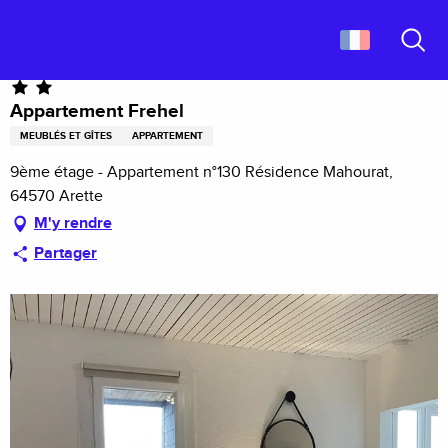
Aller
Accueil
Appartement Frehel
au
contenu
Recher
principal
Appartement Frehel
MEUBLÉS ET GÎTES
APPARTEMENT
9ème étage - Appartement n°130 Résidence Mahourat,
64570 Arette
M'y rendre
Partager