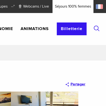
upes
--°
Webcams / Live
Séjours 100% femmes
NOMIE
ANIMATIONS
Billetterie
Reche
Partager