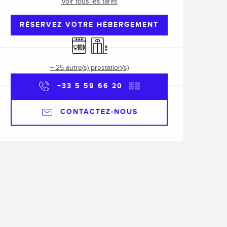
Voir tous les tarifs
RÉSERVEZ VOTRE HÉBERGEMENT
Lave vaisselle
Ascenseur
+ 25 autre(s) prestation(s)
+33 5 59 66 20
▒▒
CONTACTEZ-NOUS