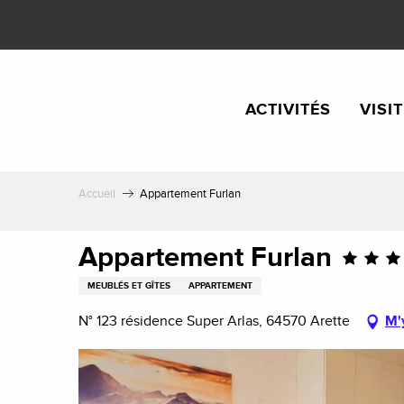
Aller
au
contenu
principal
ACTIVITÉS
VISI
Accueil
Appartement Furlan
Appartement Furlan
MEUBLÉS ET GÎTES
APPARTEMENT
N° 123 résidence Super Arlas, 64570 Arette
M'