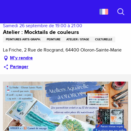
Aller
Accueil
Atelier : Mocktails de couleurs
au
contenu
Recher
principal
Samedi 26 septembre de 19:00 à 21:00
Atelier : Mocktails de couleurs
PEINTURES ARTS GRAPH.
PEINTURE
ATELIER / STAGE
CULTURELLE
La Friche, 2 Rue de Rocgrand, 64400 Oloron-Sainte-Marie
M'y rendre
Partager