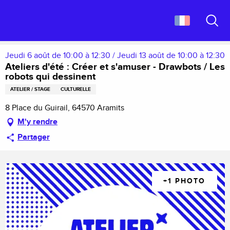
Aller
Accueil
au
Ateliers d'été : Créer et s'amuser - Drawbots / Les robots qui dessinent
contenu
Recher
principal
Jeudi 6 août de 10:00 à 12:30 / Jeudi 13 août de 10:00 à 12:30
Ateliers d'été : Créer et s'amuser - Drawbots / Les
robots qui dessinent
ATELIER / STAGE
CULTURELLE
8 Place du Guirail, 64570 Aramits
M'y rendre
Partager
+1 PHOTO