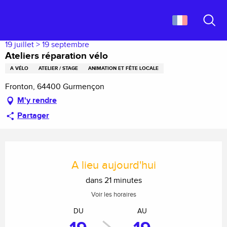
Aller
Accueil
Ateliers réparation vélo
au
contenu
Recher
principal
19 juillet > 19 septembre
Ateliers réparation vélo
A VÉLO
ATELIER / STAGE
ANIMATION ET FÊTE LOCALE
Fronton, 64400 Gurmençon
M'y rendre
Partager
Ouverture et coordonnées
A lieu aujourd'hui
dans 21 minutes
Voir les horaires
DU
AU