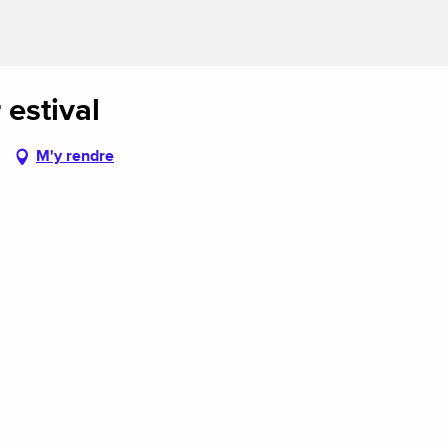
r estival
M'y rendre