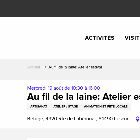
Aller
au
contenu
principal
ACTIVITÉS
VISI
Accueil
Au fil de la laine: Atelier estival
Mercredi 19 août de 10:30 à 16:00
Au fil de la laine: Atelier e
ARTISANAT
ATELIER / STAGE
ANIMATION ET FÊTE LOCALE
Refuge, 4920 Rte de Labérouat, 64490 Lescun