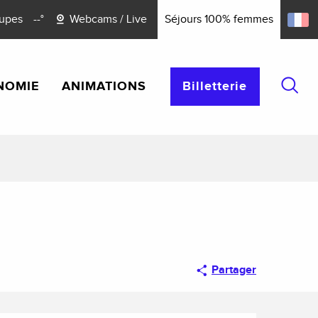
upes
--°
Webcams / Live
Séjours 100% femmes
NOMIE
ANIMATIONS
Billetterie
Reche
Partager