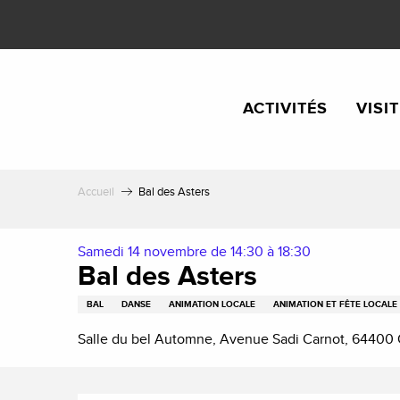
Aller
au
contenu
principal
ACTIVITÉS
VISI
Accueil
Bal des Asters
Samedi 14 novembre de 14:30 à 18:30
Bal des Asters
BAL
DANSE
ANIMATION LOCALE
ANIMATION ET FÊTE LOCALE
Salle du bel Automne, Avenue Sadi Carnot, 64400 