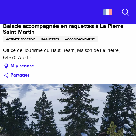
Aller
Accueil
Balade accompagnée en raquettes à La Pierre Saint-Martin
au
contenu
Recher
principal
Balade accompagnée en raquettes à La Pierre
Saint-Martin
ACTIVITÉ SPORTIVE
RAQUETTES
ACCOMPAGNEMENT
Office de Tourisme du Haut-Béarn, Maison de La Pierre,
64570 Arette
M'y rendre
Partager