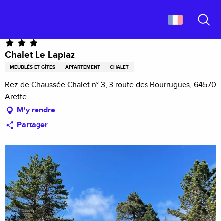
Aller
Accueil
Chalet Le Lapiaz
au
contenu
Recher
principal
Chalet Le Lapiaz
MEUBLÉS ET GÎTES
APPARTEMENT
CHALET
Rez de Chaussée Chalet n° 3, 3 route des Bourrugues, 64570
Arette
M'y rendre
Partager