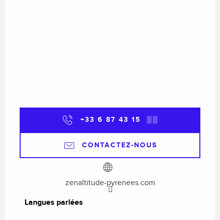
+33 6 87 43 15
▒▒
CONTACTEZ-NOUS
zenaltitude-pyrenees.com
Langues parlées
Langues parlées