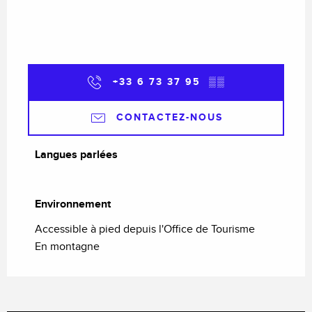
+33 6 73 37 95
▒▒
CONTACTEZ-NOUS
Langues parlées
Langues parlées
Environnement
Environnement
Accessible à pied depuis l'Office de Tourisme
En montagne