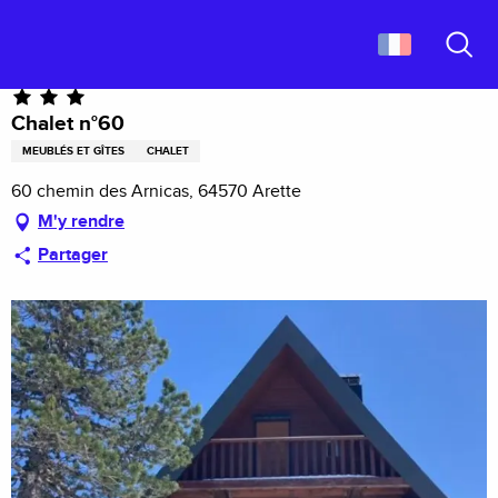
Aller
Accueil
Chalet n°60
au
contenu
Recher
principal
Chalet n°60
MEUBLÉS ET GÎTES
CHALET
60 chemin des Arnicas, 64570 Arette
M'y rendre
Partager