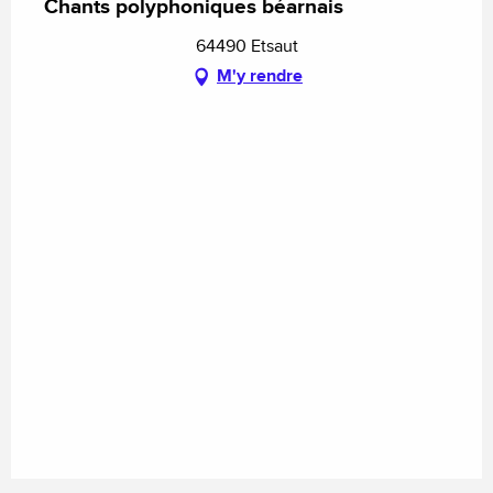
Chants polyphoniques béarnais
64490 Etsaut
M'y rendre