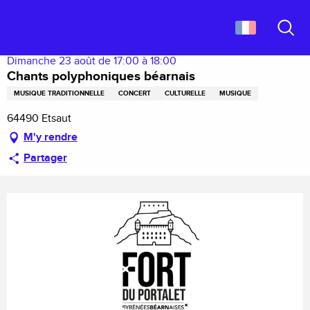
Aller
Accueil
Chants polyphoniques béarnais
au
contenu
Recher
principal
Dimanche 23 août de 17:00 à 18:00
Chants polyphoniques béarnais
MUSIQUE TRADITIONNELLE
CONCERT
CULTURELLE
MUSIQUE
64490 Etsaut
M'y rendre
Partager