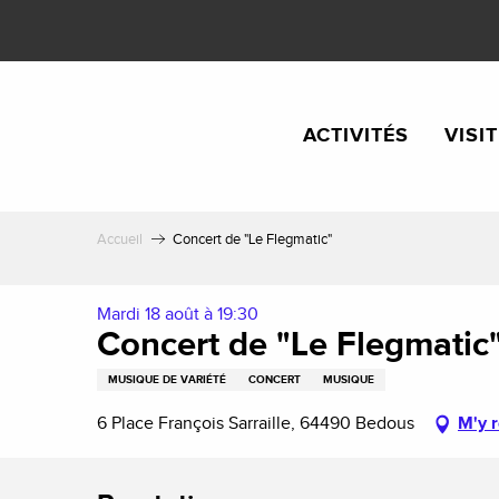
Aller
au
contenu
principal
ACTIVITÉS
VISI
Accueil
Concert de "Le Flegmatic"
Mardi 18 août à 19:30
Concert de "Le Flegmatic
MUSIQUE DE VARIÉTÉ
CONCERT
MUSIQUE
6 Place François Sarraille, 64490 Bedous
M'y 