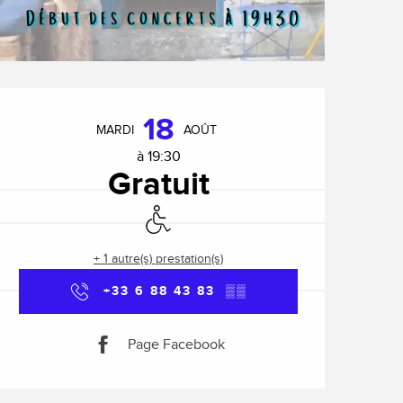
Ouverture et coordonnée
18
MARDI
AOÛT
à 19:30
Gratuit
Accès handicapés
+ 1 autre(s) prestation(s)
+33 6 88 43 83
▒▒
Page Facebook