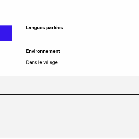
Langues parlées
Langues parlées
Environnement
Environnement
Dans le village