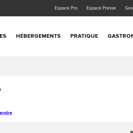
Espace Pro
Espace Presse
Gro
TES
HÉBERGEMENTS
PRATIQUE
GASTRO
"
rendre