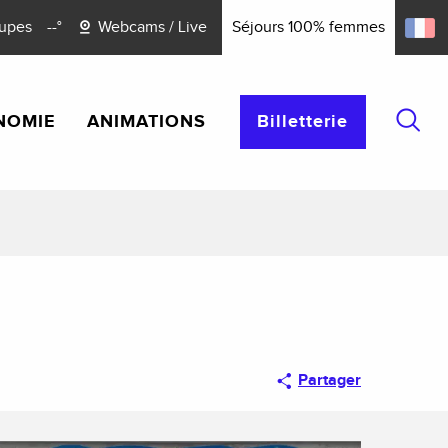
upes
--°
Webcams / Live
Séjours 100% femmes
NOMIE
ANIMATIONS
Billetterie
Reche
Partager