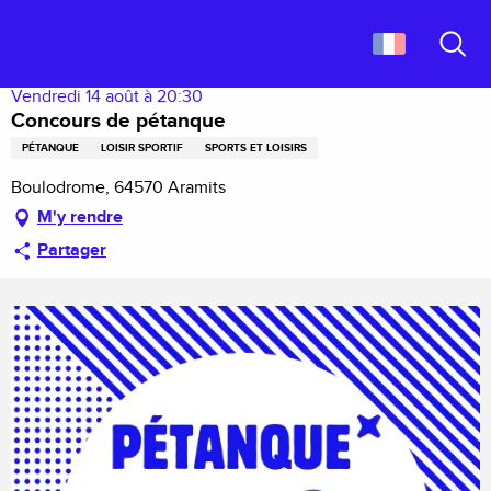
Aller
Accueil
Concours de pétanque
au
contenu
Recher
principal
Vendredi 14 août à 20:30
Concours de pétanque
PÉTANQUE
LOISIR SPORTIF
SPORTS ET LOISIRS
Boulodrome, 64570 Aramits
M'y rendre
Partager