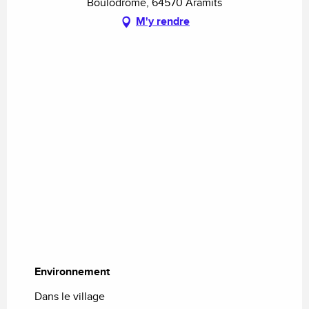
Boulodrome, 64570 Aramits
M'y rendre
Environnement
Environnement
Dans le village