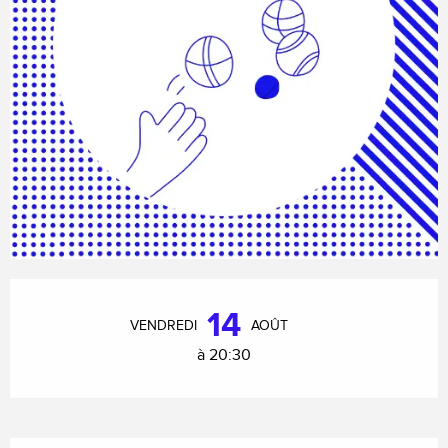
Ouverture et coordonnées
14
VENDREDI
AOÛT
à 20:30