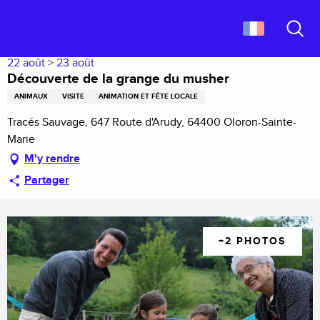
Aller
Accueil
Découverte de la grange du musher
au
contenu
Recher
principal
22 août > 23 août
Découverte de la grange du musher
ANIMAUX
VISITE
ANIMATION ET FÊTE LOCALE
Tracés Sauvage, 647 Route d'Arudy, 64400 Oloron-Sainte-
Marie
M'y rendre
Partager
+2 PHOTOS