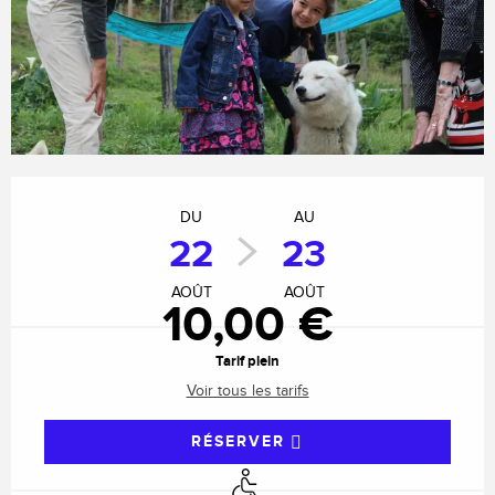
Ouverture et coordonnées
DU
AU
22
23
AOÛT
AOÛT
10,00 €
Tarif plein
Voir tous les tarifs
RÉSERVER
Accès handicapés