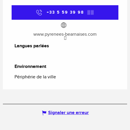
+33 5 59 39 98
▒▒
www.pyrenees-bearnaises.com
Langues parlées
Langues parlées
Environnement
Environnement
Périphérie de la ville
Signaler une erreur