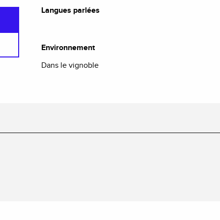
Langues parlées
Langues parlées
Environnement
Environnement
Dans le vignoble