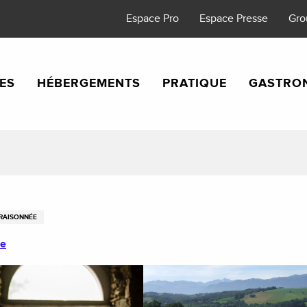
Espace Pro
Espace Presse
Gro
TES
HÉBERGEMENTS
PRATIQUE
GASTRO
 RAISONNÉE
re