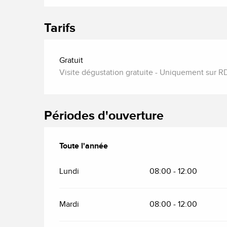
Tarifs
Gratuit
Visite dégustation gratuite - Uniquement sur R
Périodes d'ouverture
Toute l'année
Toute l'année
Lundi
08:00 - 12:00
Mardi
08:00 - 12:00