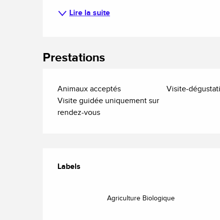
Lire la suite
Prestations
Animaux acceptés
Visite-dégustat
Visite guidée uniquement sur
rendez-vous
Offres de prestatio
Labels
Labels
Agriculture Biologique