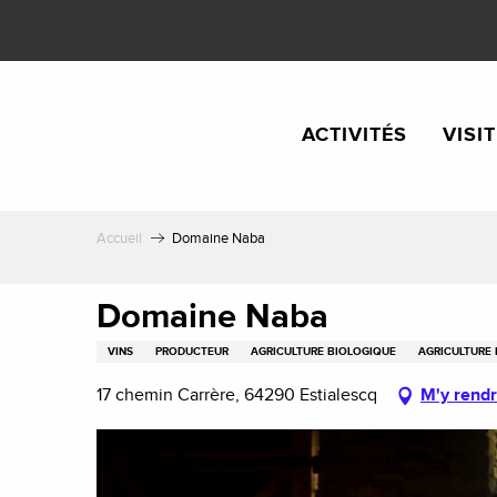
Aller
au
contenu
principal
ACTIVITÉS
VISI
Accueil
Domaine Naba
Domaine Naba
VINS
PRODUCTEUR
AGRICULTURE BIOLOGIQUE
AGRICULTURE
17 chemin Carrère, 64290 Estialescq
M'y rend