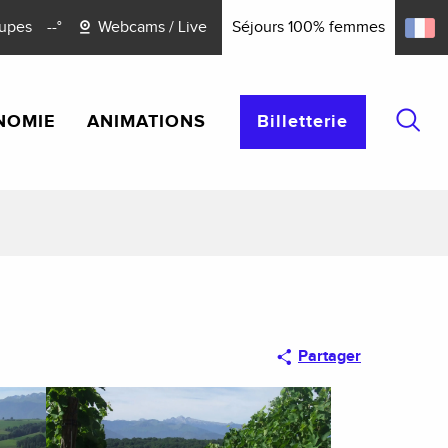
upes
--°
Webcams / Live
Séjours 100% femmes
NOMIE
ANIMATIONS
Billetterie
Reche
Partager