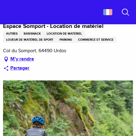
Aller
Accueil
Espace Somport - Location de matériel
au
contenu
Recher
principal
Espace Somport - Location de matériel
AUTRES
BAR/SNACK
LOCATION DE MATÉRIEL
LOUEUR DE MATÉRIEL DE SPORT
PARKING
COMMERCE ET SERVICE
Col du Somport, 64490 Urdos
M'y rendre
Partager