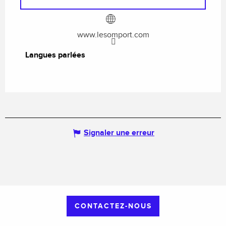
www.lesomport.com
Langues parlées
Langues parlées
Signaler une erreur
CONTACTEZ-NOUS