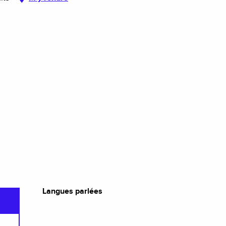
Langues parlées
Langues parlées