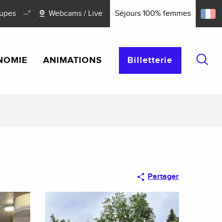
upes
--°
Webcams / Live
Séjours 100% femmes
NOMIE
ANIMATIONS
Billetterie
Reche
Partager