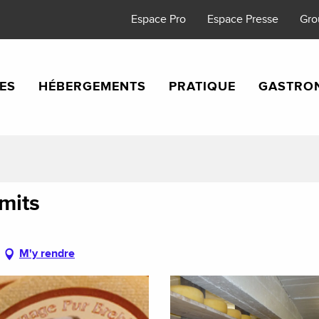
Espace Pro
Espace Presse
Gro
TES
HÉBERGEMENTS
PRATIQUE
GASTRO
mits
M'y rendre