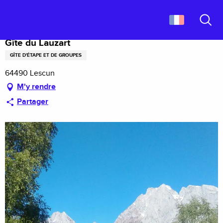
Aller
Accueil
Gîte du Lauzart
au
contenu
Recher
principal
Gîte du Lauzart
GÎTE D'ÉTAPE ET DE GROUPES
64490 Lescun
M'y rendre
Partager