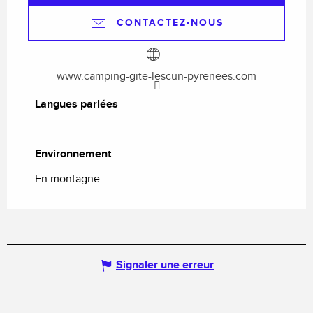
CONTACTEZ-NOUS
www.camping-gite-lescun-pyrenees.com
Langues parlées
Langues parlées
Environnement
Environnement
En montagne
Signaler une erreur