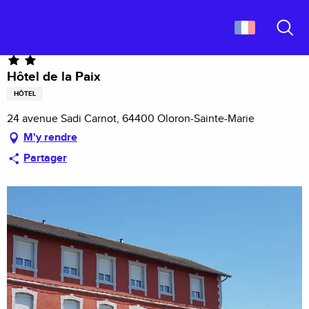
Aller
Accueil
Hôtel de la Paix
au
contenu
Recher
principal
Hôtel de la Paix
HÔTEL
24 avenue Sadi Carnot, 64400 Oloron-Sainte-Marie
M'y rendre
Partager