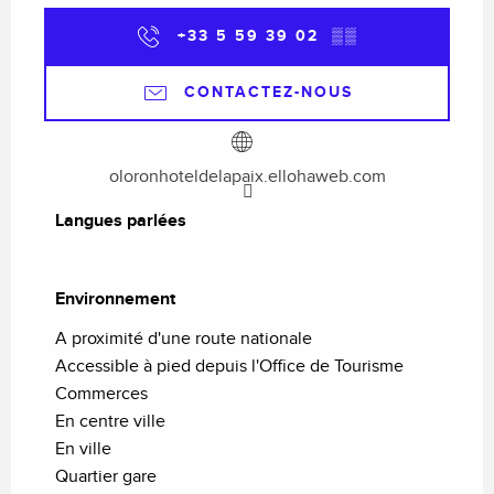
+33 5 59 39 02
▒▒
CONTACTEZ-NOUS
oloronhoteldelapaix.ellohaweb.com
Langues parlées
Langues parlées
Environnement
Environnement
A proximité d'une route nationale
Accessible à pied depuis l'Office de Tourisme
Commerces
En centre ville
En ville
Quartier gare