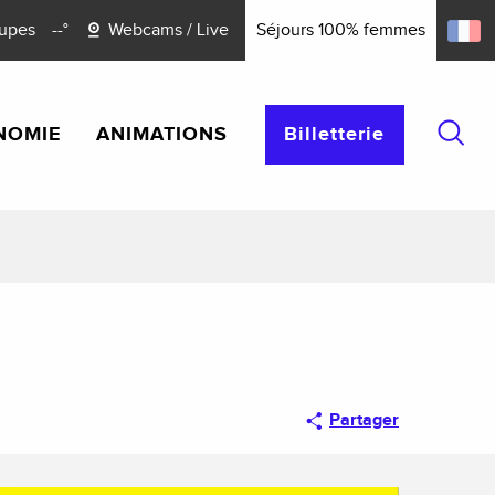
upes
--°
Webcams / Live
Séjours 100% femmes
NOMIE
ANIMATIONS
Billetterie
Reche
Partager