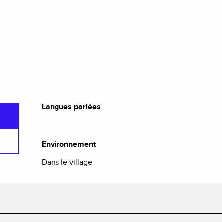
Langues parlées
Langues parlées
Environnement
Environnement
Dans le village