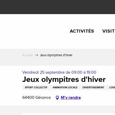
Aller
au
contenu
principal
ACTIVITÉS
VISI
Accueil
Jeux olympitres d'hiver
Vendredi 25 septembre de 09:00 à 19:00
Jeux olympitres d'hiver
SPORT COLLECTIF
ANIMATION LOCALE
DIVERTISSEMENT
LOIS
64400 Géronce
M'y rendre