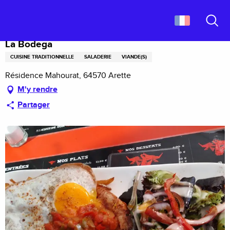
Aller
Accueil
La Bodega
au
contenu
Recher
principal
La Bodega
CUISINE TRADITIONNELLE
SALADERIE
VIANDE(S)
Résidence Mahourat, 64570 Arette
M'y rendre
Partager