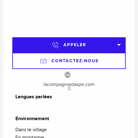
APPELER
CONTACTEZ-NOUS
lacompagniedaspe.com
Langues parlées
Langues parlées
Environnement
Environnement
Dans le village
En montagne