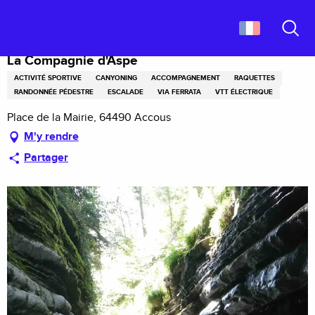
Aller
Accueil
La Compagnie d'Aspe
au
contenu
Recher
principal
La Compagnie d'Aspe
ACTIVITÉ SPORTIVE
CANYONING
ACCOMPAGNEMENT
RAQUETTES
RANDONNÉE PÉDESTRE
ESCALADE
VIA FERRATA
VTT ÉLECTRIQUE
Place de la Mairie, 64490 Accous
M'y rendre
Partager