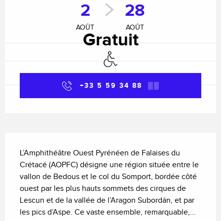
2
28
AOÛT
AOÛT
Gratuit
Accès handicapés
+33 5 59 34 88
▒▒
Description
L’Amphithéâtre Ouest Pyrénéen de Falaises du 
Crétacé (AOPFC) désigne une région située entre le 
vallon de Bedous et le col du Somport, bordée côté 
ouest par les plus hauts sommets des cirques de 
Lescun et de la vallée de l’Aragon Subordán, et par 
les pics d’Aspe. Ce vaste ensemble, remarquable,...