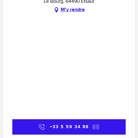
Le Bourg, 64490 Etsaut
M'y rendre
+33 5 59 34 88
▒▒