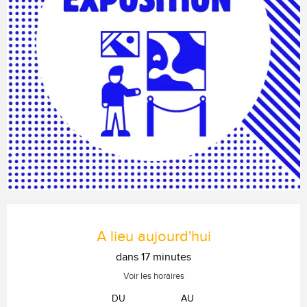
Ouverture et coordonnées
A lieu aujourd'hui
dans 17 minutes
Voir les horaires
DU
AU