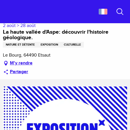
Aller
Accueil
La haute vallée d'Aspe: découvrir l'histoire géologique.
au
contenu
Recher
principal
2 août > 28 août
La haute vallée d'Aspe: découvrir l'histoire
géologique.
NATURE ET DÉTENTE
EXPOSITION
CULTURELLE
Le Bourg, 64490 Etsaut
M'y rendre
Partager