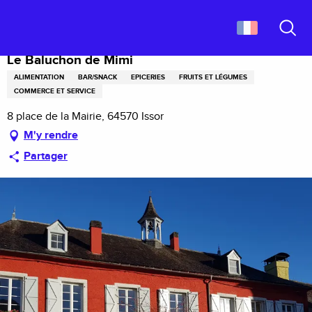
Aller
Accueil
Le Baluchon de Mimi
au
contenu
Recher
principal
Le Baluchon de Mimi
ALIMENTATION
BAR/SNACK
EPICERIES
FRUITS ET LÉGUMES
COMMERCE ET SERVICE
8 place de la Mairie, 64570 Issor
M'y rendre
Partager