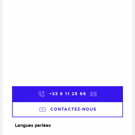
+33 6 11 25 66
▒▒
CONTACTEZ-NOUS
Langues parlées
Langues parlées