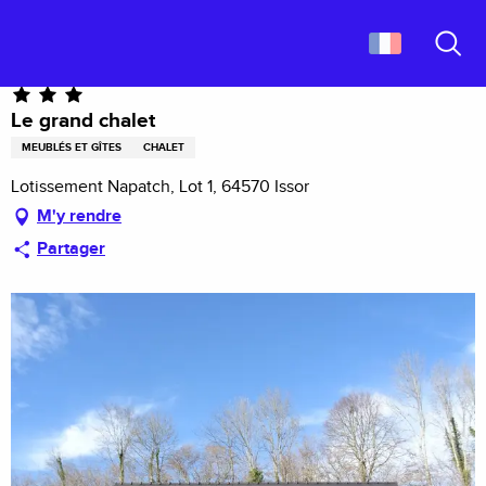
Aller
Accueil
Le grand chalet
au
contenu
Recher
principal
Le grand chalet
MEUBLÉS ET GÎTES
CHALET
Lotissement Napatch, Lot 1, 64570 Issor
M'y rendre
Partager