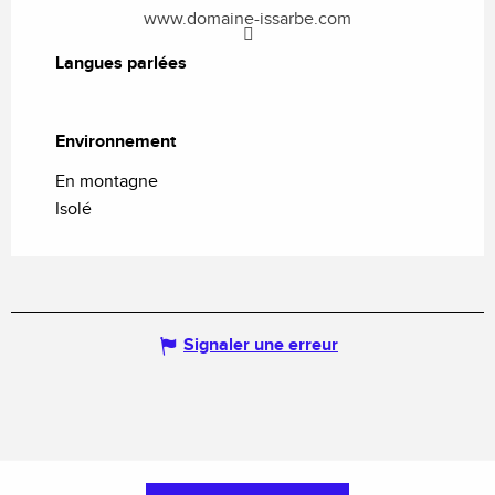
www.domaine-issarbe.com
Langues parlées
Langues parlées
Environnement
Environnement
En montagne
Isolé
Signaler une erreur