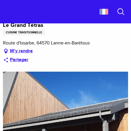
Aller
Accueil
Le Grand Tétras
au
contenu
Recher
principal
Le Grand Tétras
CUISINE TRADITIONNELLE
Route d'Issarbe, 64570 Lanne-en-Barétous
M'y rendre
Partager