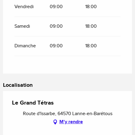
Vendredi
09:00
18:00
Du
3 avril 2026
au
19 avril 2026
Samedi
09:00
18:00
Du
20 avril 2026
au
30 juin 2026
Dimanche
09:00
18:00
Du
1 juillet 2026
au
13 juillet 2026
Mardi 14 juillet 2026
Localisation
Du
1 septembre 2026
au
16 octobre 2026
Le Grand Tétras
Du
17 octobre 2026
au
1 novembre 2026
Route d'Issarbe, 64570 Lanne-en-Barétous
Du
1 décembre 2026
au
18 décembre 2026
M'y rendre