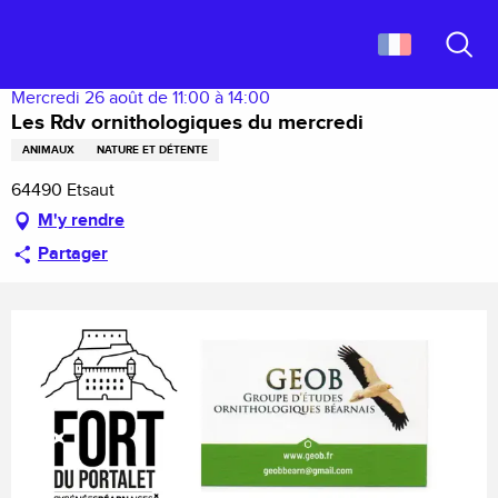
Aller
Accueil
Les Rdv ornithologiques du mercredi
au
contenu
Recher
principal
Mercredi 26 août de 11:00 à 14:00
Les Rdv ornithologiques du mercredi
ANIMAUX
NATURE ET DÉTENTE
64490 Etsaut
M'y rendre
Partager