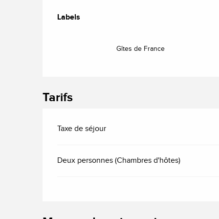
Offres de prestatio
Labels
Labels
Gîtes de France
Tarifs
Taxe de séjour
Deux personnes (Chambres d'hôtes)