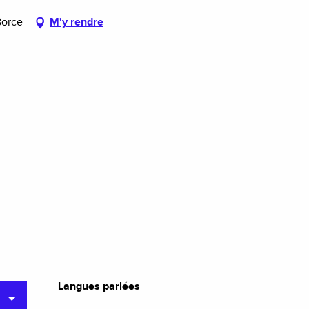
Borce
M'y rendre
Langues parlées
Langues parlées