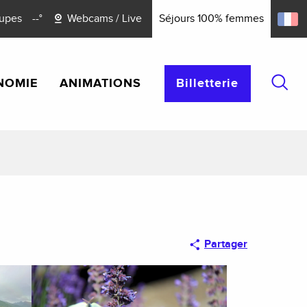
upes
--°
Webcams / Live
Séjours 100% femmes
NOMIE
ANIMATIONS
Billetterie
Reche
Partager