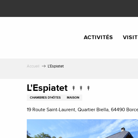
Aller
au
contenu
principal
ACTIVITÉS
VISI
Accueil
L'Espiatet
L'Espiatet
CHAMBRES D'HÔTES
MAISON
19 Route Saint-Laurent, Quartier Biella, 64490 Borc