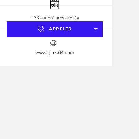
Lave vaisselle
+ 33 autre(s) prestation(s)
APPELER
www.gites64.com