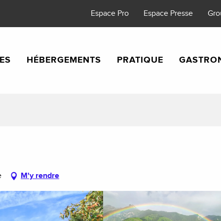
Espace Pro
Espace Presse
Gro
TES
HÉBERGEMENTS
PRATIQUE
GASTRO
e
M'y rendre