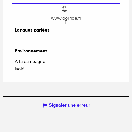
www.dorride.fr
Langues parlées
Langues parlées
Environnement
Environnement
A la campagne
Isolé
Signaler une erreur