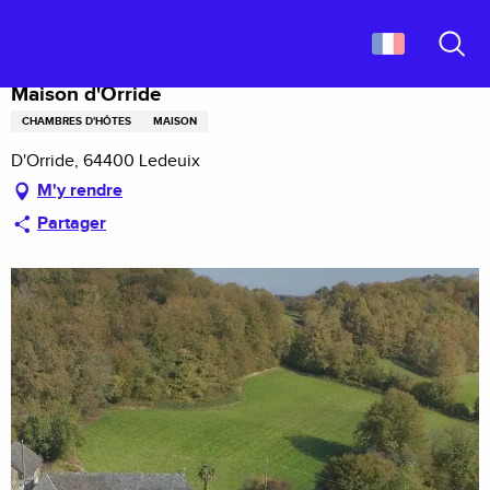
Aller
Accueil
Maison d'Orride
au
contenu
Recher
principal
Maison d'Orride
CHAMBRES D'HÔTES
MAISON
D'Orride, 64400 Ledeuix
M'y rendre
Partager