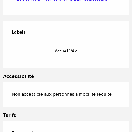
AFFICHER TOUTES LES PRESTATIONS
Offres de prestations
Labels
Labels
Accueil Vélo
Accessibilité
Non accessible aux personnes à mobilité réduite
Tarifs