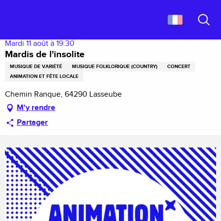
Aller
Accueil
Mardis de l'insolite
au
contenu
Recher
principal
Mardi 11 août à 19:30
Mardis de l'insolite
MUSIQUE DE VARIÉTÉ
MUSIQUE FOLKLORIQUE (COUNTRY)
CONCERT
ANIMATION ET FÊTE LOCALE
Chemin Ranque, 64290 Lasseube
M'y rendre
Partager