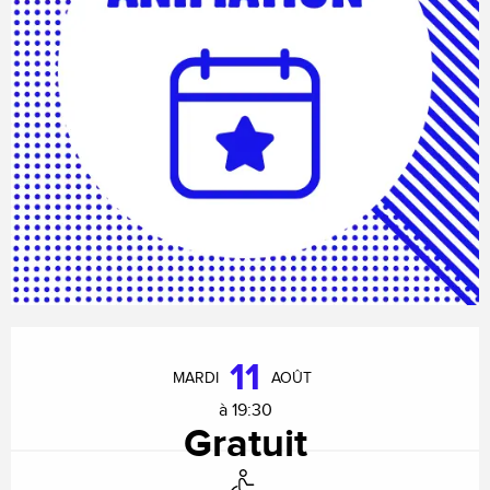
Ouverture et coordonnées
11
MARDI
AOÛT
à 19:30
Gratuit
Accès handicapés