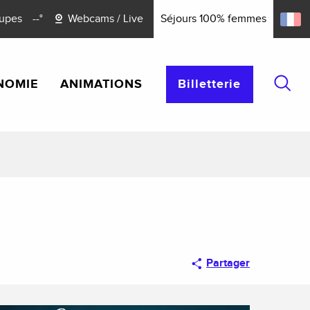
upes
--°
Webcams / Live
Séjours 100% femmes
NOMIE
ANIMATIONS
Billetterie
Reche
Partager