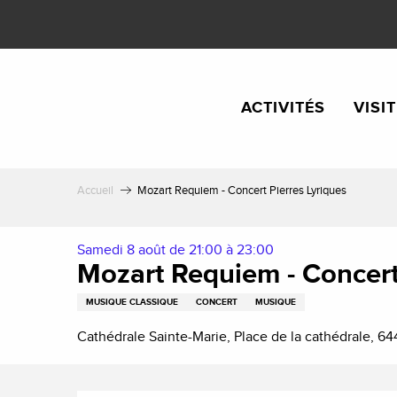
Aller
au
contenu
principal
ACTIVITÉS
VISI
Accueil
Mozart Requiem - Concert Pierres Lyriques
Samedi 8 août de 21:00 à 23:00
Mozart Requiem - Concert
MUSIQUE CLASSIQUE
CONCERT
MUSIQUE
Cathédrale Sainte-Marie, Place de la cathédrale, 6