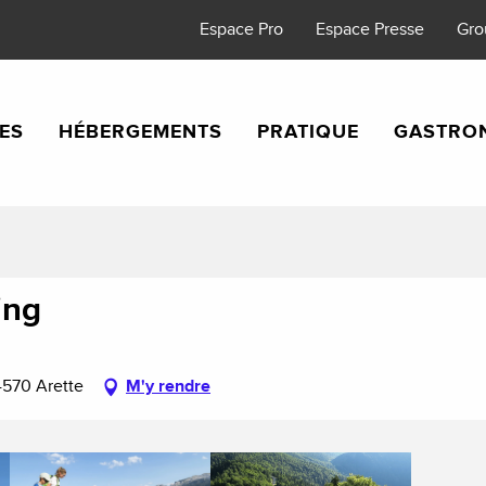
Espace Pro
Espace Presse
Gro
TES
HÉBERGEMENTS
PRATIQUE
GASTRO
ing
4570 Arette
M'y rendre