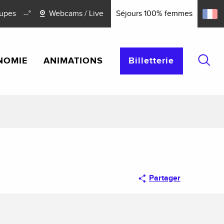
upes
--°
Webcams / Live
Séjours 100% femmes
NOMIE
ANIMATIONS
Billetterie
Reche
Partager