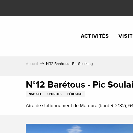
Aller
au
contenu
principal
ACTIVITÉS
VISI
Accueil
N°12 Barétous - Pic Soulaing
N°12 Barétous - Pic Soula
NATUREL
SPORTIFS
PÉDESTRE
Aire de stationnement de Métouré (bord RD 132), 6