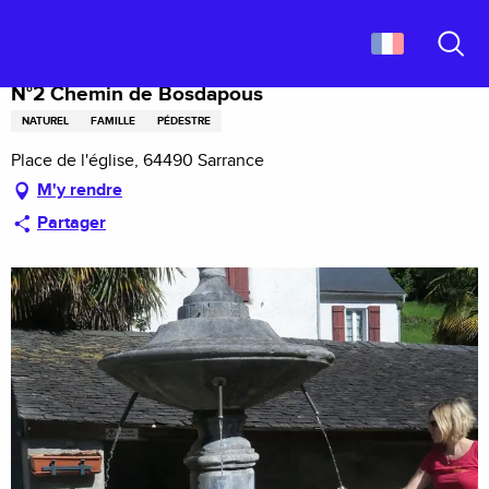
Aller
Accueil
N°2 Chemin de Bosdapous
au
contenu
Recher
principal
N°2 Chemin de Bosdapous
NATUREL
FAMILLE
PÉDESTRE
Place de l'église, 64490 Sarrance
M'y rendre
Partager