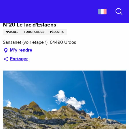
Aller
Accueil
N°20 Le lac d'Estaens
au
contenu
Recher
principal
N°20 Le lac d'Estaens
NATUREL
TOUS PUBLICS
PÉDESTRE
Sansanet (voir étape 1), 64490 Urdos
M'y rendre
Partager