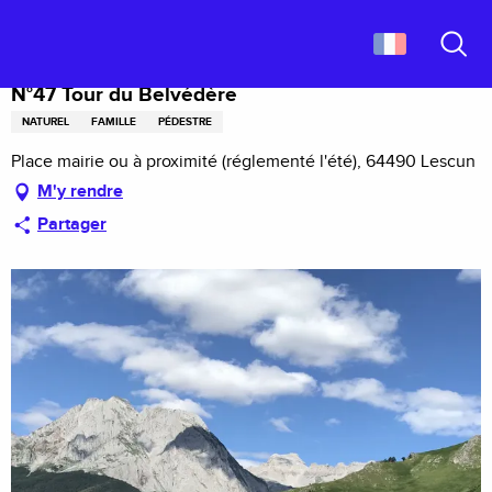
Aller
Accueil
N°47 Tour du Belvédère
au
contenu
Recher
principal
N°47 Tour du Belvédère
NATUREL
FAMILLE
PÉDESTRE
Place mairie ou à proximité (réglementé l'été), 64490 Lescun
M'y rendre
Partager