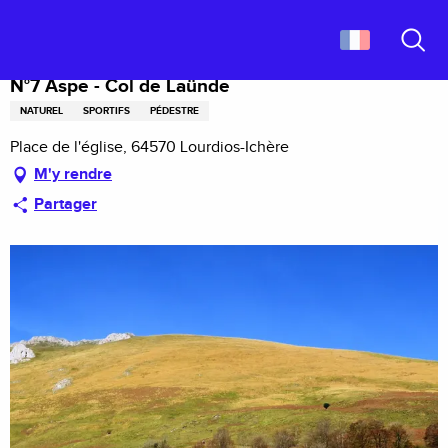
Aller
Accueil
N°7 Aspe - Col de Laünde
au
contenu
Recher
principal
N°7 Aspe - Col de Laünde
NATUREL
SPORTIFS
PÉDESTRE
Place de l'église, 64570 Lourdios-Ichère
M'y rendre
Partager