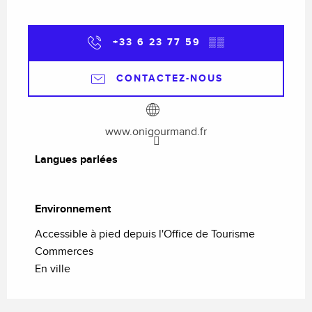
+33 6 23 77 59
▒▒
CONTACTEZ-NOUS
www.onigourmand.fr
Langues parlées
Langues parlées
Environnement
Environnement
Accessible à pied depuis l'Office de Tourisme
Commerces
En ville