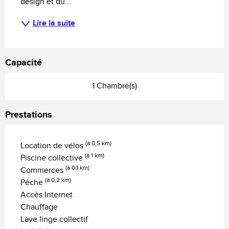
design et du...
Lire la suite
Capacité
1 Chambre(s)
Prestations
(à 0,5 km)
Location de vélos
(à 1 km)
Piscine collective
(à 0,1 km)
Commerces
(à 0,2 km)
Pêche
Accès Internet
Chauffage
Lave linge collectif