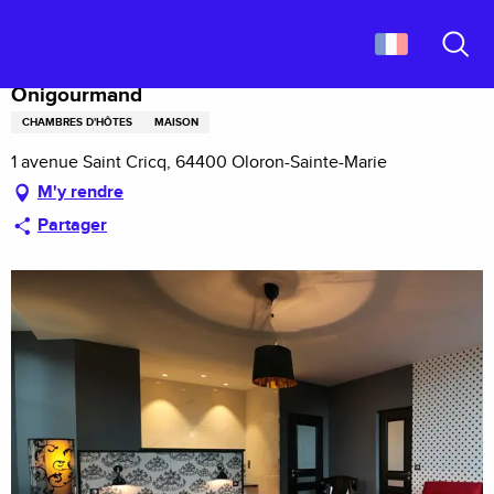
Aller
Accueil
Onigourmand
au
contenu
Recher
principal
Onigourmand
CHAMBRES D'HÔTES
MAISON
1 avenue Saint Cricq, 64400 Oloron-Sainte-Marie
M'y rendre
Partager